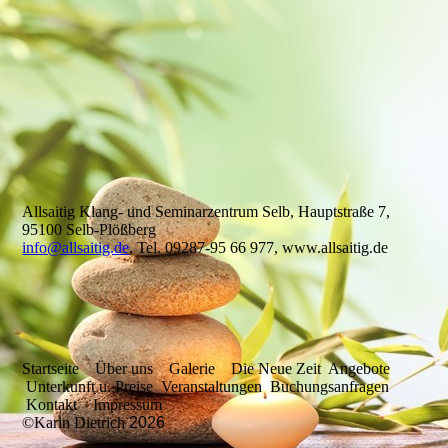
Allsaitig Klang- und Seminarzentrum Selb, Hauptstraße 7,
95100 Selb-Plößberg
info@allsaitig.de
, Tel. 09287-95 66 977, www.allsaitig.de
Startseite
Über uns
Galerie
Die Neue Zeit
Angebote
Unterkunft u. Preise
Veranstaltungen
Buchungsanfragen
Kontakt
Impressum
©Karin Dietrich
2026